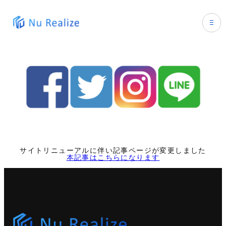
※2025年版_SNSを活用した採用活動｜戦
略設計～具体的な運用方法迄まで解説
ホーム
企業情報
会社概要
事業概要
Mission/Vision/Value
事業概要トップ
メディア
トップメッセージ
導入事例
メディアトップ
採用情報
ニュース
サイトリニューアルに伴い記事ページが変更しました
人事向けサービス
本記事はこちらになります
人事向けメディア
求職者向けサービス
人事向けサービスTOP
求職者向けメディア
人材紹介サービス
求職者向けサービスTOP
Company Blog
RPOサービス
就活生向けメディア”シュートク”
SNS採用支援サービス
就活生向けエージェント