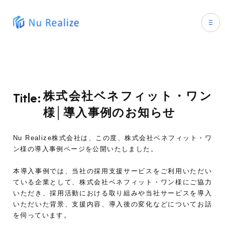
ホーム
企業情報
Title:
株式会社ベネフィット・ワン
会社概要
事業概要
様│導入事例のお知らせ
Mission/Vision/Value
事業概要トップ
メディア
トップメッセージ
導入事例
Nu Realize株式会社は、この度、株式会社ベネフィット・ワ
メディアトップ
採用情報
ニュース
ン様の導入事例ページを公開いたしました。
人事向けサービス
人事向けメディア
求職者向けサービス
人事向けサービスTOP
本導入事例では、当社の採用支援サービスをご利用いただい
求職者向けメディア
ている企業として、株式会社ベネフィット・ワン様にご協力
人材紹介サービス
求職者向けサービスTOP
いただき、採用活動における取り組みや当社サービスを導入
Company Blog
いただいた背景、支援内容、導入後の変化などについてお話
RPOサービス
就活生向けメディア”シュートク”
を伺っています。
SNS採用支援サービス
就活生向けエージェント