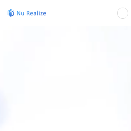
ホーム
企業情報
会社概要
事業概要
Mission/Vision/Value
事業概要トップ
メディア
トップメッセージ
導入事例
メディアトップ
採用情報
ニュース
人事向けサービス
人事向けメディア
求職者向けサービス
人事向けサービスTOP
求職者向けメディア
人材紹介サービス
求職者向けサービスTOP
Company Blog
RPOサービス
就活生向けメディア”シュートク”
SNS採用支援サービス
就活生向けエージェント